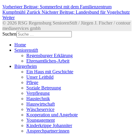
Vorheriger Beitrag: Sommerfest mit dem Familienzentrum
Kumpfmühl
Zurück
Nächster Beitrag: Landesbund für Vogelschutz
Weiter
© 2026 RSG Regensburg SeniorenStift / Jürgen J. Fischer / contour
mediaservices gmbh
Suchen
Home
Seniorenstift
Regensburger Erklärung
Ehrenamtlichen-Arbeit
Bürgerheim
Ein Haus mit Geschichte
Unser Leitbild
Pflege
Soziale Betreuung
Verpflegung
Haustechnik
Hauswirtschaft
Wäscheservice
Kooperation und Angebote
Youngagement
Kinderkrippe Johanniter
Ansprechpartner:innen